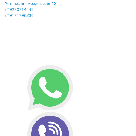
Астрахань, моздокская 12
+79270714448
+79171796230