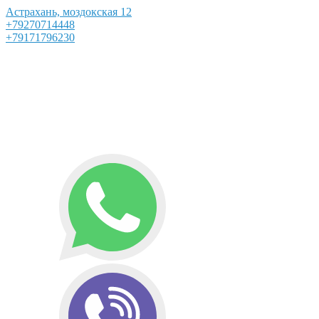
Астрахань, моздокская 12
+79270714448
+79171796230