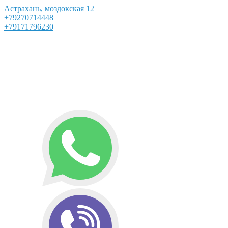
Астрахань, моздокская 12
+79270714448
+79171796230