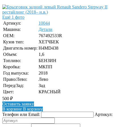
Ещё 1 фото
Артикул:
10044
Машина:
Детали
OEM:
767492533R
Кузов тип:
ХЕТЧБЕК
Двигатель номер:
H4MD438
Объем:
1,6
Топливо:
БЕНЗИН
Коробка:
МКПП
Год выпуска:
2018
Право/Лево:
Лево
Перед/Зад:
Зад
Цвет:
КРАСНЫЙ
500
₽
Оставить заявку
В корзине
В корзину
Телефон или Email:
Артикул: