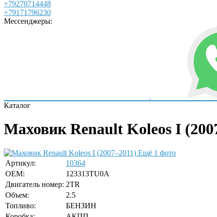
+79270714448
+79171796230
Мессенджеры:
Каталог
Маховик Renault Koleos I (200
Ещё 1 фото
Артикул:
10364
OEM:
123313TU0A
Двигатель номер:
2TR
Объем:
2.5
Топливо:
БЕНЗИН
Коробка:
АКПП