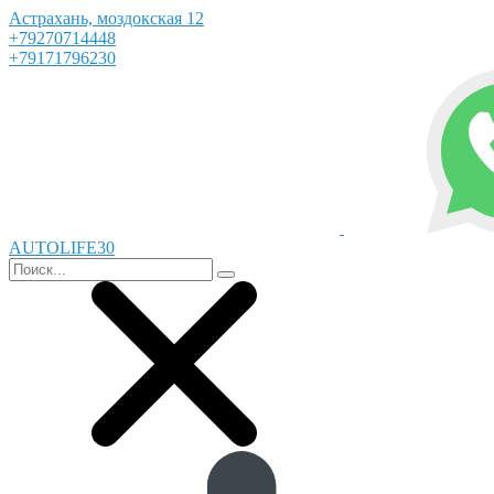
Астрахань, моздокская 12
+79270714448
+79171796230
AUTOLIFE30