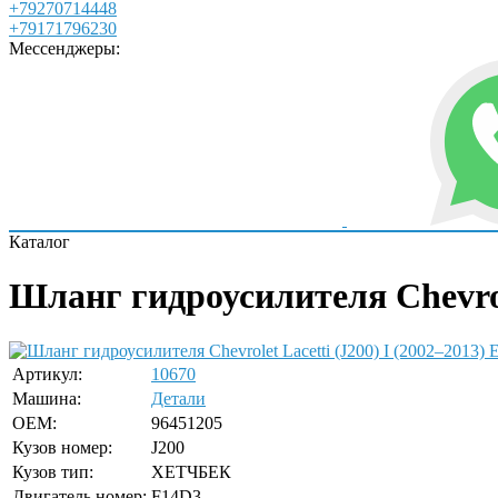
+79270714448
+79171796230
Мессенджеры:
Каталог
Шланг гидроусилителя Chevrole
Е
Артикул:
10670
Машина:
Детали
OEM:
96451205
Кузов номер:
J200
Кузов тип:
ХЕТЧБЕК
Двигатель номер:
F14D3