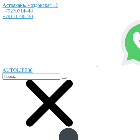
Астрахань, моздокская 12
+79270714448
+79171796230
AUTOLIFE30