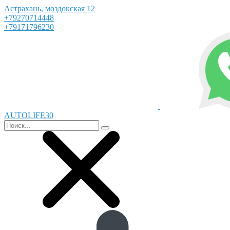
Астрахань, моздокская 12
+79270714448
+79171796230
AUTOLIFE30