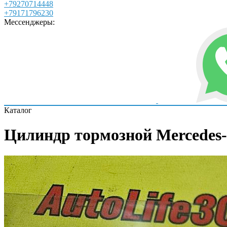
+79270714448
+79171796230
Мессенджеры:
Каталог
Цилиндр тормозной Mercedes-B