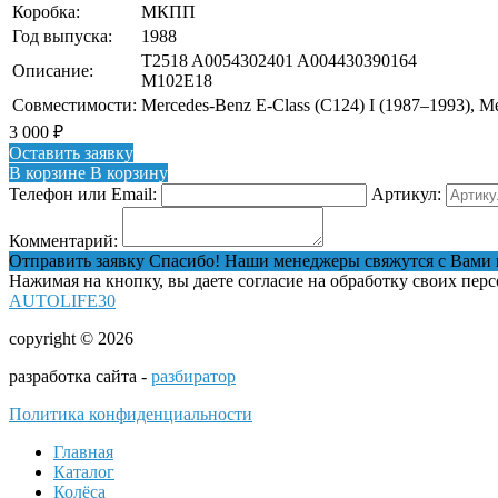
Коробка:
МКПП
Год выпуска:
1988
T2518 A0054302401 A004430390164
Описание:
M102E18
Совместимости:
Mercedes-Benz E-Class (C124) I (1987–1993), Me
3 000
₽
Оставить заявку
В корзине
В корзину
Телефон или Email:
Артикул:
Комментарий:
Отправить заявку
Спасибо! Наши менеджеры свяжутся с Вами 
Нажимая на кнопку, вы даете согласие на обработку своих пер
AUTOLIFE30
copyright © 2026
разработка сайта -
разбиратор
Политика конфиденциальности
Главная
Каталог
Колёса