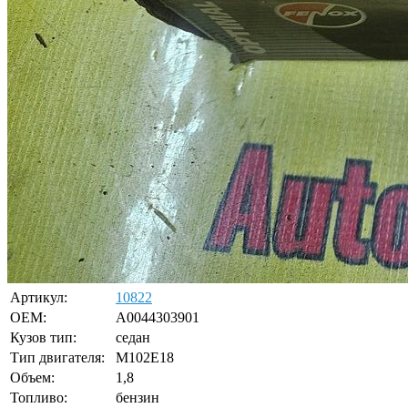
Артикул:
10822
OEM:
A0044303901
Кузов тип:
седан
Тип двигателя:
M102E18
Объем:
1,8
Топливо:
бензин