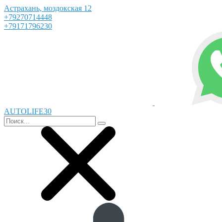
Астрахань, моздокская 12
+79270714448
+79171796230
AUTOLIFE30