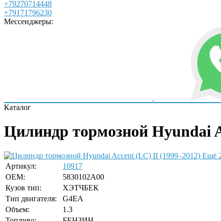
+79270714448
+79171796230
Мессенджеры:
Каталог
Цилиндр тормозной Hyundai Ac
Ещё 
Артикул:
10917
OEM:
5830102A00
Кузов тип:
ХЭТЧБЕК
Тип двигателя:
G4EA
Объем:
1.3
Топливо:
БЕНЗИН