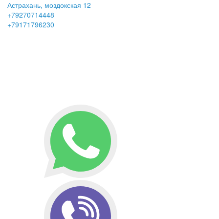
Астрахань, моздокская 12
+79270714448
+79171796230