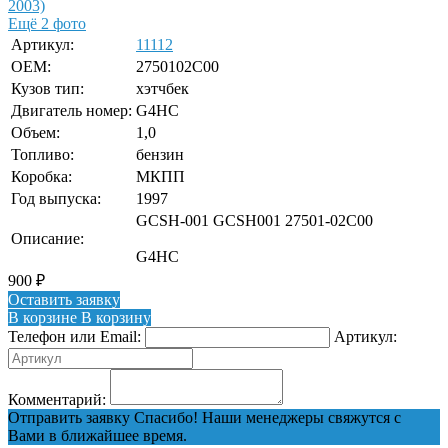
Ещё 2 фото
Артикул:
11112
OEM:
2750102C00
Кузов тип:
хэтчбек
Двигатель номер:
G4HC
Объем:
1,0
Топливо:
бензин
Коробка:
МКПП
Год выпуска:
1997
GCSH-001 GCSH001 27501-02C00
Описание:
G4HC
900
₽
Оставить заявку
В корзине
В корзину
Телефон или Email:
Артикул:
Комментарий:
Отправить заявку
Спасибо! Наши менеджеры свяжутся с
Вами в ближайшее время.