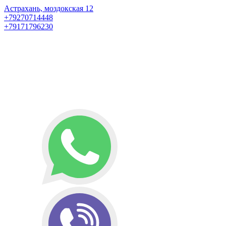
Астрахань, моздокская 12
+79270714448
+79171796230