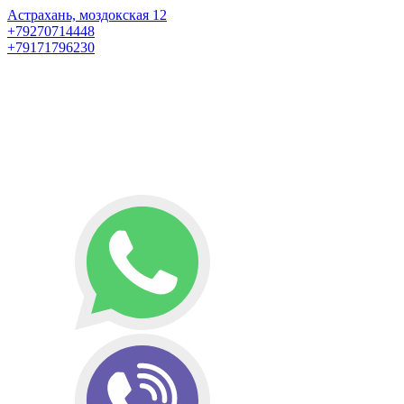
Астрахань, моздокская 12
+79270714448
+79171796230