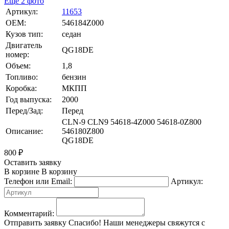
Ещё 2 фото
Артикул:
11653
OEM:
546184Z000
Кузов тип:
седан
Двигатель
QG18DE
номер:
Объем:
1,8
Топливо:
бензин
Коробка:
МКПП
Год выпуска:
2000
Перед/Зад:
Перед
CLN-9 CLN9 54618-4Z000 54618-0Z800
Описание:
546180Z800
QG18DE
800
₽
Оставить заявку
В корзине
В корзину
Телефон или Email:
Артикул:
Комментарий:
Отправить заявку
Спасибо! Наши менеджеры свяжутся с