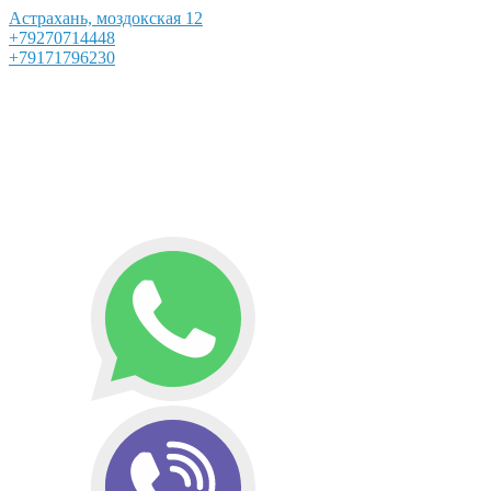
Астрахань, моздокская 12
+79270714448
+79171796230