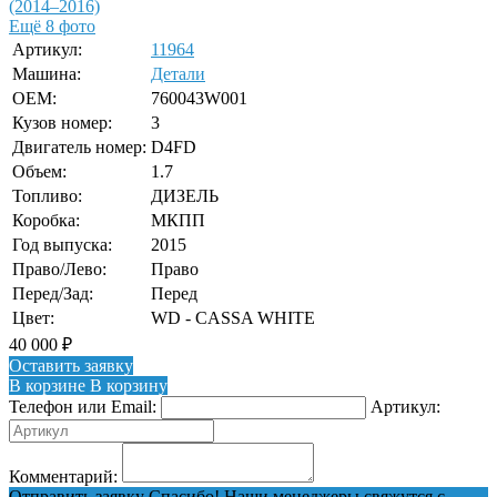
Ещё 8 фото
Артикул:
11964
Машина:
Детали
OEM:
760043W001
Кузов номер:
3
Двигатель номер:
D4FD
Объем:
1.7
Топливо:
ДИЗЕЛЬ
Коробка:
МКПП
Год выпуска:
2015
Право/Лево:
Право
Перед/Зад:
Перед
Цвет:
WD - CASSA WHITE
40 000
₽
Оставить заявку
В корзине
В корзину
Телефон или Email:
Артикул:
Комментарий:
Отправить заявку
Спасибо! Наши менеджеры свяжутся с