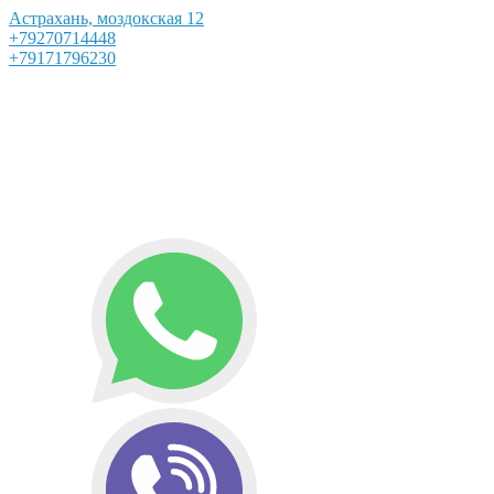
Астрахань, моздокская 12
+79270714448
+79171796230