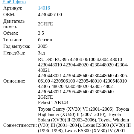
Ещё 1 фото
Артикул:
14016
OEM:
4230406100
Двигатель
2GRFE
номер:
Объем:
3.5
Топливо:
бензин
Год выпуска:
2005
Перед/Зад:
Зад
RU-395 RU395 42304-06100 42304-48010
4230448010 42304-48020 4230448020 42304-
48021
4230448021 42304-48040 4230448040 42305-
Описание:
06100 4230506100 42305-48010 4230548010
42305-48020 4230548020 42305-48021
4230548021 42305-48040 4230548040
2GRFE
Febest TAB143
Toyota Camry (XV30) VI (2001–2006), Toyota
Highlander (XU40) II (2007–2010), Toyota
Solara (XV30) II (2003–2006), Toyota Windom
Совместимости:
(V30) III (2001–2004), Lexus ES300 (XV20) III
(1996–1998), Lexus ES300 (XV30) IV (2001–