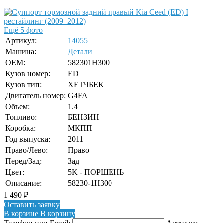
Ещё 5 фото
Артикул:
14055
Машина:
Детали
OEM:
582301H300
Кузов номер:
ED
Кузов тип:
ХЕТЧБЕК
Двигатель номер:
G4FA
Объем:
1.4
Топливо:
БЕНЗИН
Коробка:
МКПП
Год выпуска:
2011
Право/Лево:
Право
Перед/Зад:
Зад
Цвет:
5K - ПОРШЕНЬ
Описание:
58230-1H300
1 490
₽
Оставить заявку
В корзине
В корзину
Телефон или Email:
Артикул: