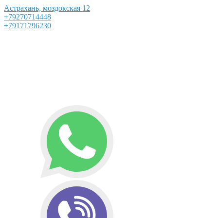
Астрахань, моздокская 12
+79270714448
+79171796230