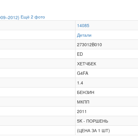
Ещё 2 фото
14085
Детали
273012B010
ED
ХЕТЧБЕК
G4FA
1.4
БЕНЗИН
МКПП
2011
5K - ПОРШЕНЬ
(ЦЕНА ЗА 1 ШТ)