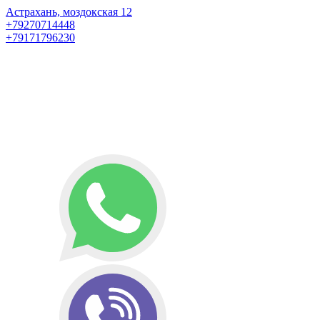
Астрахань, моздокская 12
+79270714448
+79171796230