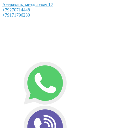
Астрахань, моздокская 12
+79270714448
+79171796230