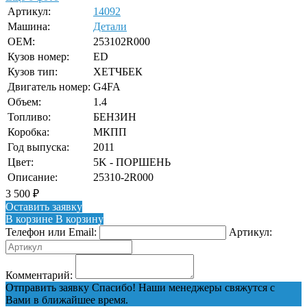
Артикул:
14092
Машина:
Детали
OEM:
253102R000
Кузов номер:
ED
Кузов тип:
ХЕТЧБЕК
Двигатель номер:
G4FA
Объем:
1.4
Топливо:
БЕНЗИН
Коробка:
МКПП
Год выпуска:
2011
Цвет:
5K - ПОРШЕНЬ
Описание:
25310-2R000
3 500
₽
Оставить заявку
В корзине
В корзину
Телефон или Email:
Артикул:
Комментарий:
Отправить заявку
Спасибо! Наши менеджеры свяжутся с
Вами в ближайшее время.