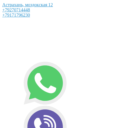
Астрахань, моздокская 12
+79270714448
+79171796230