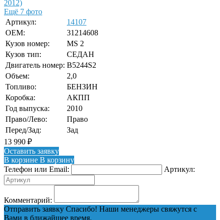
Ещё 7 фото
Артикул:
14107
OEM:
31214608
Кузов номер:
MS 2
Кузов тип:
СЕДАН
Двигатель номер:
B5244S2
Объем:
2,0
Топливо:
БЕНЗИН
Коробка:
АКПП
Год выпуска:
2010
Право/Лево:
Право
Перед/Зад:
Зад
13 990
₽
Оставить заявку
В корзине
В корзину
Телефон или Email:
Артикул:
Комментарий:
Отправить заявку
Спасибо! Наши менеджеры свяжутся с
Вами в ближайшее время.