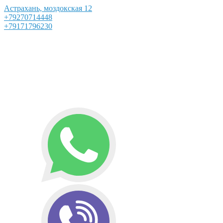
Астрахань, моздокская 12
+79270714448
+79171796230