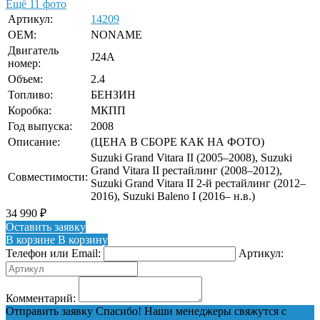
Ещё 11 фото
Артикул:
14209
OEM:
NONAME
Двигатель
J24A
номер:
Объем:
2.4
Топливо:
БЕНЗИН
Коробка:
МКПП
Год выпуска:
2008
Описание:
(ЦЕНА В СБОРЕ КАК НА ФОТО)
Suzuki Grand Vitara II (2005–2008), Suzuki
Grand Vitara II рестайлинг (2008–2012),
Совместимости:
Suzuki Grand Vitara II 2-й рестайлинг (2012–
2016), Suzuki Baleno I (2016– н.в.)
34 990
₽
Оставить заявку
В корзине
В корзину
Телефон или Email:
Артикул:
Комментарий:
Отправить заявку
Спасибо! Наши менеджеры свяжутся с