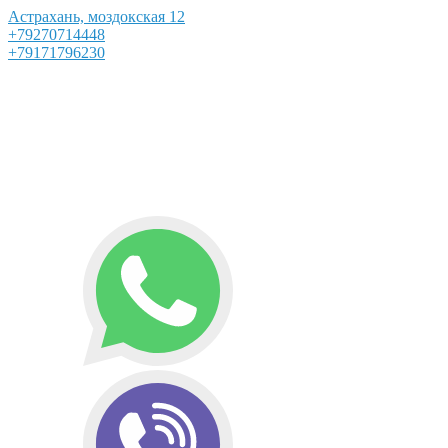
Астрахань, моздокская 12
+79270714448
+79171796230