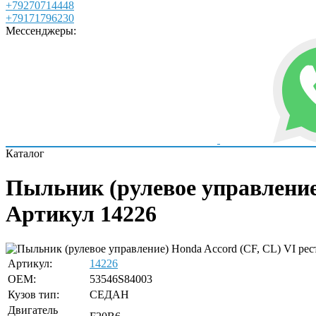
+79270714448
+79171796230
Мессенджеры:
Каталог
Пыльник (рулевое управление)
Артикул 14226
Артикул:
14226
OEM:
53546S84003
Кузов тип:
СЕДАН
Двигатель