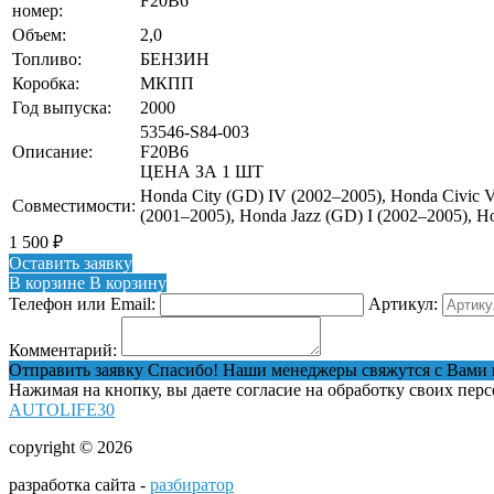
F20B6
номер:
Объем:
2,0
Топливо:
БЕНЗИН
Коробка:
МКПП
Год выпуска:
2000
53546-S84-003
Описание:
F20B6
ЦЕНА ЗА 1 ШТ
Honda City (GD) IV (2002–2005), Honda Civic V
Совместимости:
(2001–2005), Honda Jazz (GD) I (2002–2005), Ho
1 500
₽
Оставить заявку
В корзине
В корзину
Телефон или Email:
Артикул:
Комментарий:
Отправить заявку
Спасибо! Наши менеджеры свяжутся с Вами 
Нажимая на кнопку, вы даете согласие на обработку своих пер
AUTOLIFE30
copyright © 2026
разработка сайта -
разбиратор