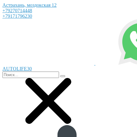
Астрахань, моздокская 12
+79270714448
+79171796230
AUTOLIFE30