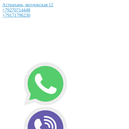
Астрахань, моздокская 12
+79270714448
+79171796230