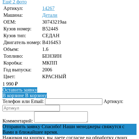
Ещё 2 фото
Артикул:
14267
Машина:
Детали
OEM:
30743219aa
Кузов номер:
B5244S
Кузов тип:
СЕДАН
Двигатель номер:
B4164S3
Объем:
1.6
Топливо:
БЕНЗИН
Коробка:
МКПП
Год выпуска:
2006
Цвет:
КРАСНЫЙ
1 990
₽
Оставить заявку
В корзине
В корзину
Телефон или Email:
Артикул:
Комментарий:
Отправить заявку
Спасибо! Наши менеджеры свяжутся с
Вами в ближайшее время.
Нажимая на кнопку, вы даете согласие на обработку своих