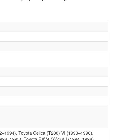
92–1994), Toyota Celica (T200) VI (1993–1996),
(1994–1995), Toyota RAV4 (XA10) I (1994–1998),