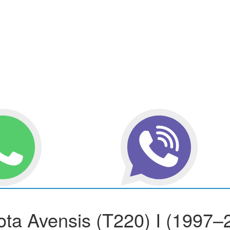
a Avensis (T220) I (1997–2