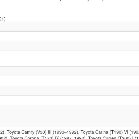
2), Toyota Camry (V30) III (1990–1992), Toyota Carina (T190) VI (19
002), Toyota Corona (T170) IX (1987–1992), Toyota Curren (T200) I 