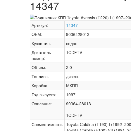
14347
Артикул:
14347
OEM:
9036428013
Кузов тип:
седан
Двигатель
1CDFTV
номер:
Объем:
2.0
Топливо:
дизель
Коробка:
МКПП
Год выпуска:
1997
Описание:
90364-28013
1CDFTV
Совместимости:
Toyota Caldina (T190) I (1992–200
Toyota Corolla (E100) VII (1991–2