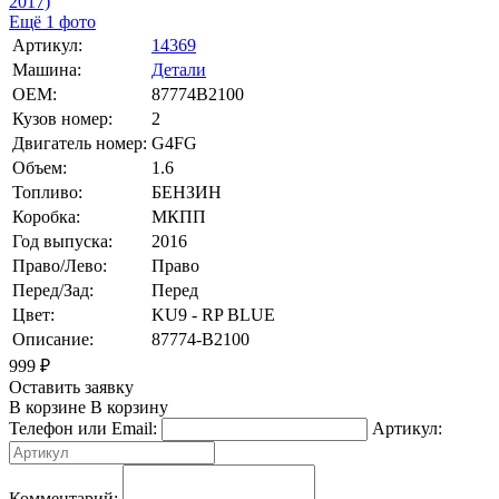
Ещё 1 фото
Артикул:
14369
Машина:
Детали
OEM:
87774B2100
Кузов номер:
2
Двигатель номер:
G4FG
Объем:
1.6
Топливо:
БЕНЗИН
Коробка:
МКПП
Год выпуска:
2016
Право/Лево:
Право
Перед/Зад:
Перед
Цвет:
KU9 - RP BLUE
Описание:
87774-B2100
999
₽
Оставить заявку
В корзине
В корзину
Телефон или Email:
Артикул:
Комментарий: