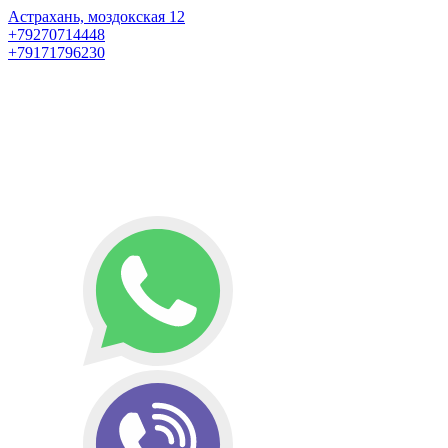
Астрахань, моздокская 12
+79270714448
+79171796230