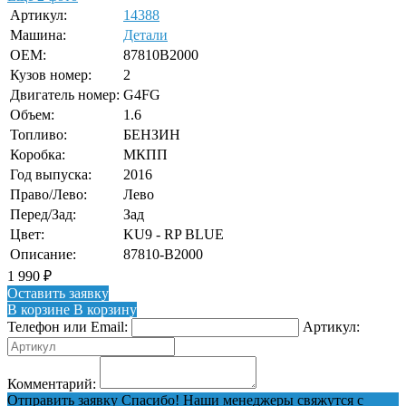
Артикул:
14388
Машина:
Детали
OEM:
87810B2000
Кузов номер:
2
Двигатель номер:
G4FG
Объем:
1.6
Топливо:
БЕНЗИН
Коробка:
МКПП
Год выпуска:
2016
Право/Лево:
Лево
Перед/Зад:
Зад
Цвет:
KU9 - RP BLUE
Описание:
87810-B2000
1 990
₽
Оставить заявку
В корзине
В корзину
Телефон или Email:
Артикул:
Комментарий:
Отправить заявку
Спасибо! Наши менеджеры свяжутся с