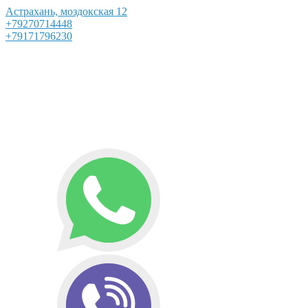
Астрахань, моздокская 12
+79270714448
+79171796230