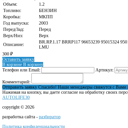
Объем:
1.2
Топливо:
БЕНЗИН
Коробка:
МКПП
Год выпуска:
2003
Перед/Зад:
Перед
Верх/Низ:
Верх
BR.RP.1.17 BRRP117 96653239 95015324 950
Описание:
LMU
300
₽
Оставить заявку
В корзине
В корзину
Телефон или Email:
Артикул:
Комментарий:
Отправить заявку
Спасибо! Наши менеджеры свяжутся с Вами 
Нажимая на кнопку, вы даете согласие на обработку своих пер
AUTOLIFE30
copyright © 2026
разработка сайта -
разбиратор
Политика конфиденциальности