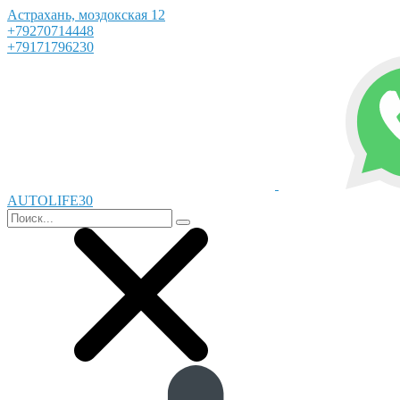
Астрахань, моздокская 12
+79270714448
+79171796230
AUTOLIFE30