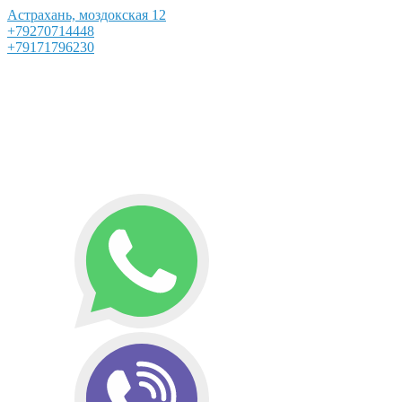
Астрахань, моздокская 12
+79270714448
+79171796230