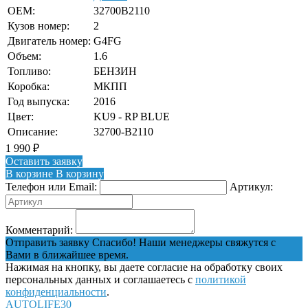
OEM:
32700B2110
Кузов номер:
2
Двигатель номер:
G4FG
Объем:
1.6
Топливо:
БЕНЗИН
Коробка:
МКПП
Год выпуска:
2016
Цвет:
KU9 - RP BLUE
Описание:
32700-B2110
1 990
₽
Оставить заявку
В корзине
В корзину
Телефон или Email:
Артикул:
Комментарий:
Отправить заявку
Спасибо! Наши менеджеры свяжутся с
Вами в ближайшее время.
Нажимая на кнопку, вы даете согласие на обработку своих
персональных данных и соглашаетесь с
политикой
конфиденциальности
.
AUTOLIFE30