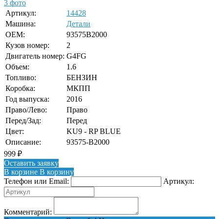
3 фото
Артикул:
14428
Машина:
Детали
OEM:
93575B2000
Кузов номер:
2
Двигатель номер:
G4FG
Объем:
1.6
Топливо:
БЕНЗИН
Коробка:
МКПП
Год выпуска:
2016
Право/Лево:
Право
Перед/Зад:
Перед
Цвет:
KU9 - RP BLUE
Описание:
93575-B2000
999
₽
Оставить заявку
В корзине
В корзину
Телефон или Email:
Артикул:
Комментарий: