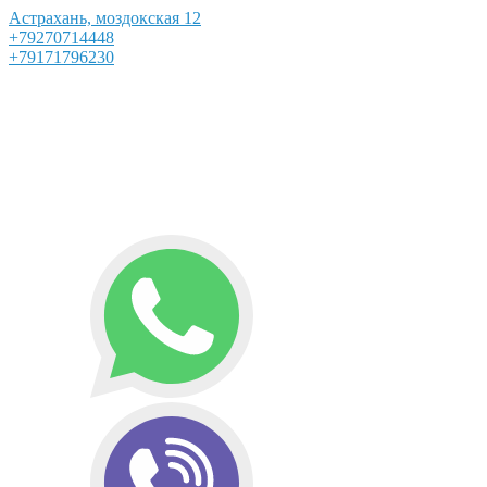
Астрахань, моздокская 12
+79270714448
+79171796230