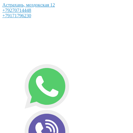
Астрахань, моздокская 12
+79270714448
+79171796230