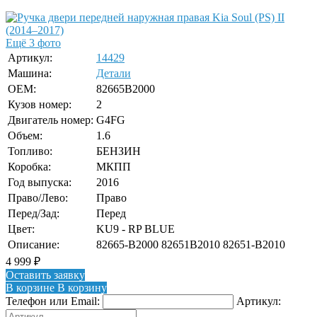
Ещё 3 фото
Артикул:
14429
Машина:
Детали
OEM:
82665B2000
Кузов номер:
2
Двигатель номер:
G4FG
Объем:
1.6
Топливо:
БЕНЗИН
Коробка:
МКПП
Год выпуска:
2016
Право/Лево:
Право
Перед/Зад:
Перед
Цвет:
KU9 - RP BLUE
Описание:
82665-B2000 82651B2010 82651-B2010
4 999
₽
Оставить заявку
В корзине
В корзину
Телефон или Email:
Артикул: