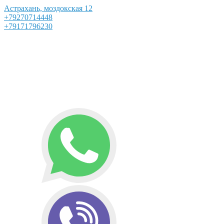
Астрахань, моздокская 12
+79270714448
+79171796230