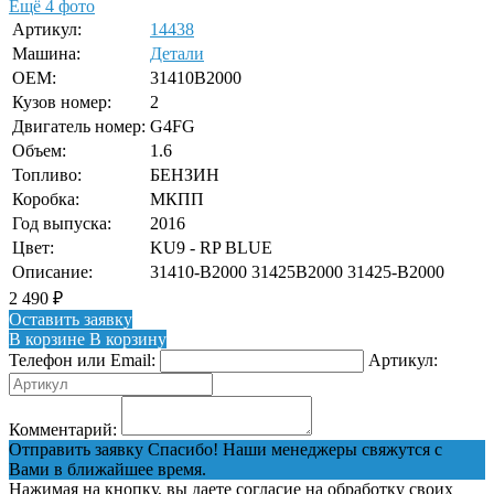
Ещё 4 фото
Артикул:
14438
Машина:
Детали
OEM:
31410B2000
Кузов номер:
2
Двигатель номер:
G4FG
Объем:
1.6
Топливо:
БЕНЗИН
Коробка:
МКПП
Год выпуска:
2016
Цвет:
KU9 - RP BLUE
Описание:
31410-B2000 31425B2000 31425-B2000
2 490
₽
Оставить заявку
В корзине
В корзину
Телефон или Email:
Артикул:
Комментарий:
Отправить заявку
Спасибо! Наши менеджеры свяжутся с
Вами в ближайшее время.
Нажимая на кнопку, вы даете согласие на обработку своих