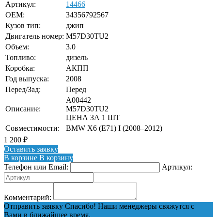
Артикул:
14466
OEM:
34356792567
Кузов тип:
джип
Двигатель номер:
M57D30TU2
Объем:
3.0
Топливо:
дизель
Коробка:
АКПП
Год выпуска:
2008
Перед/Зад:
Перед
A00442
Описание:
M57D30TU2
ЦЕНА ЗА 1 ШТ
Совместимости:
BMW X6 (E71) I (2008–2012)
1 200
₽
Оставить заявку
В корзине
В корзину
Телефон или Email:
Артикул:
Комментарий:
Отправить заявку
Спасибо! Наши менеджеры свяжутся с
Вами в ближайшее время.