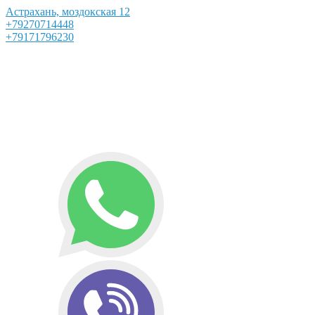
Астрахань, моздокская 12
+79270714448
+79171796230