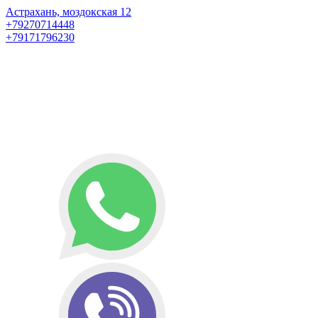
Астрахань, моздокская 12
+79270714448
+79171796230