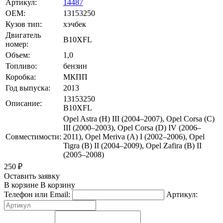
Артикул:
14487
OEM:
13153250
Кузов тип:
хэчбек
Двигатель
B10XFL
номер:
Объем:
1,0
Топливо:
бензин
Коробка:
МКПП
Год выпуска:
2013
13153250
Описание:
B10XFL
Opel Astra (H) III (2004–2007), Opel Corsa (C)
III (2000–2003), Opel Corsa (D) IV (2006–
Совместимости:
2011), Opel Meriva (A) I (2002–2006), Opel
Tigra (B) II (2004–2009), Opel Zafira (B) II
(2005–2008)
250
₽
Оставить заявку
В корзине
В корзину
Телефон или Email:
Артикул: