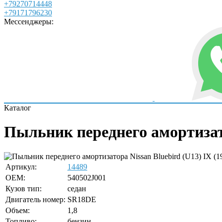
+79270714448
+79171796230
Мессенджеры:
Каталог
Пыльник переднего амортизато
Артикул:
14489
OEM:
540502J001
Кузов тип:
седан
Двигатель номер:
SR18DE
Объем:
1,8
Топливо:
бензин