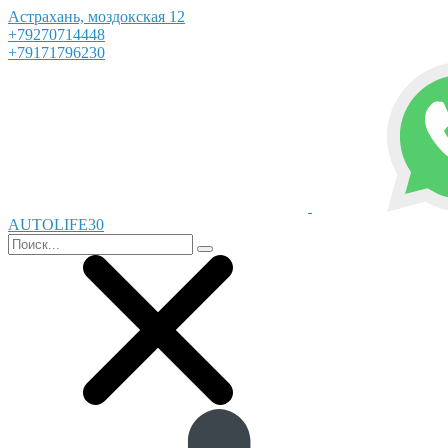
Астрахань, моздокская 12
+79270714448
+79171796230
AUTOLIFE30