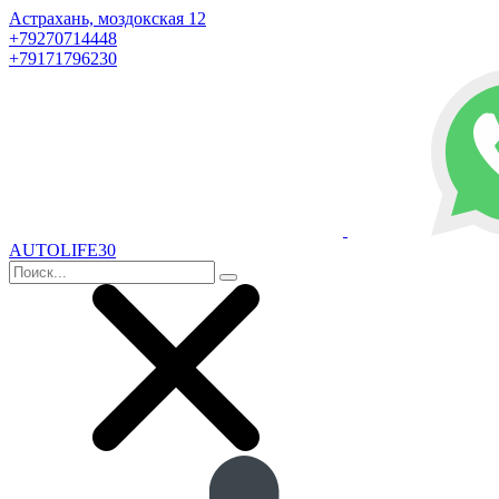
Астрахань, моздокская 12
+79270714448
+79171796230
AUTOLIFE30