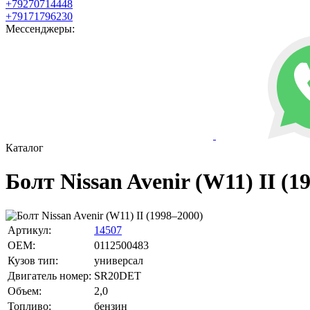
+79270714448
+79171796230
Мессенджеры:
Каталог
Болт Nissan Avenir (W11) II (1
Артикул:
14507
OEM:
0112500483
Кузов тип:
универсал
Двигатель номер:
SR20DET
Объем:
2,0
Топливо:
бензин