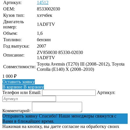
Артикул:
14512
OEM:
8533002030
Кузов тип:
хэтчбек
Двигатель
1ADFTV
номер:
Объем:
1,6
Топливо:
бензин
Год выпуска:
2007
ZV850030 85330-02030
Описание:
1ADFTV
Toyota Avensis (T270) III (2008–2012), Toyota
Совместимости:
Corolla (E140) X (2008–2010)
1 000
₽
Оставить заявку
В корзине
В корзину
Телефон или Email:
Артикул:
Комментарий:
Отправить заявку
Спасибо! Наши менеджеры свяжутся с
Вами в ближайшее время.
Нажимая на кнопку, вы даете согласие на обработку своих