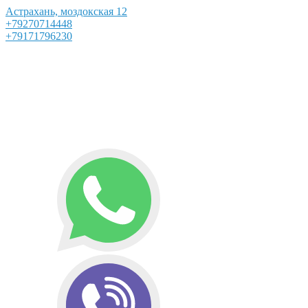
Астрахань, моздокская 12
+79270714448
+79171796230