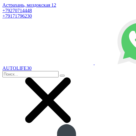
Астрахань, моздокская 12
+79270714448
+79171796230
AUTOLIFE30