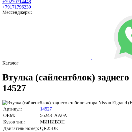
+79270714448
+79171796230
Мессенджеры:
Каталог
Втулка (сайлентблок) заднего 
14527
Артикул:
14527
OEM:
562431AA0A
Кузов тип:
МИНИВЭН
Двигатель номер:
QR25DE