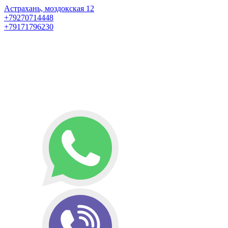
Астрахань, моздокская 12
+79270714448
+79171796230