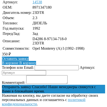
Артикул:
14538
OEM:
8971347180
Двигатель номер:
23DTR
Объем:
2.3
Топливо:
ДИЗЕЛЬ
Год выпуска:
1992
Перед/Зад:
Зад
D4286 8-97134-718-0
Описание:
23DTR
Совместимости:
Opel Monterey (A) I (1992–1998)
350
₽
Оставить заявку
В корзине
В корзину
Телефон или Email:
Артикул:
Комментарий:
Отправить заявку
Спасибо! Наши менеджеры свяжутся с
Вами в ближайшее время.
Нажимая на кнопку, вы даете согласие на обработку своих
персональных данных и соглашаетесь с
политикой
конфиденциальности
.