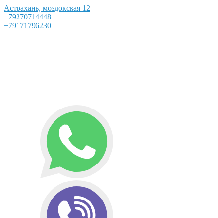
Астрахань, моздокская 12
+79270714448
+79171796230