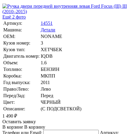
Ещё 2 фото
Артикул:
14551
Машина:
Детали
OEM:
NONAME
Кузов номер:
3
Кузов тип:
ХЕТЧБЕК
Двигатель номер:
IQDB
Объем:
1.6
Топливо:
БЕНЗИН
Коробка:
МКПП
Год выпуска:
2011
Право/Лево:
Лево
Перед/Зад:
Перед
Цвет:
ЧЕРНЫЙ
Описание:
(С ПОДСВЕТКОЙ)
1 490
₽
Оставить заявку
В корзине
В корзину
Телефон или Email:
Артикул: