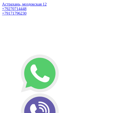
Астрахань, моздокская 12
+79270714448
+79171796230