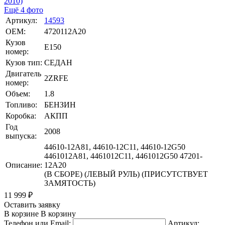
Ещё 4 фото
Артикул:
14593
OEM:
4720112A20
Кузов
E150
номер:
Кузов тип:
СЕДАН
Двигатель
2ZRFE
номер:
Объем:
1.8
Топливо:
БЕНЗИН
Коробка:
АКПП
Год
2008
выпуска:
44610-12A81, 44610-12C11, 44610-12G50
4461012A81, 4461012C11, 4461012G50 47201-
Описание:
12A20
(В СБОРЕ) (ЛЕВЫЙ РУЛЬ) (ПРИСУТСТВУЕТ
ЗАМЯТОСТЬ)
11 999
₽
Оставить заявку
В корзине
В корзину
Телефон или Email:
Артикул: