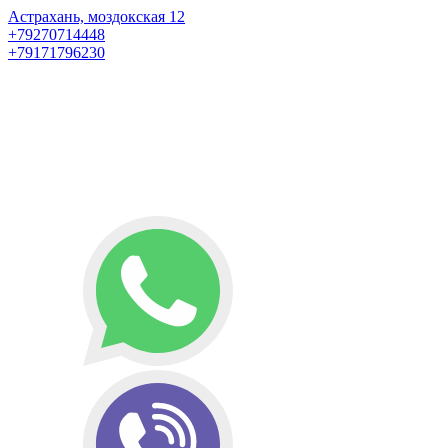
Астрахань, моздокская 12
+79270714448
+79171796230