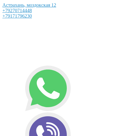
Астрахань, моздокская 12
+79270714448
+79171796230