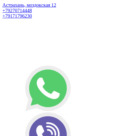
Астрахань, моздокская 12
+79270714448
+79171796230