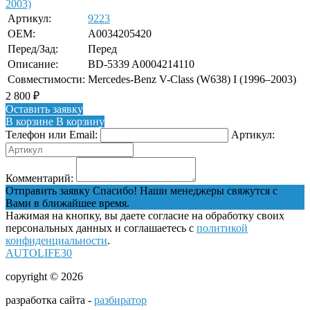
Артикул:
9223
OEM:
A0034205420
Перед/Зад:
Перед
Описание:
BD-5339 A0004214110
Совместимости:
Mercedes-Benz V-Class (W638) I (1996–2003)
2 800
₽
Оставить заявку
В корзине
В корзину
Телефон или Email:
Артикул:
Комментарий:
Отправить заявку
Спасибо! Наши менеджеры свяжутся с
Вами в ближайшее время.
Нажимая на кнопку, вы даете согласие на обработку своих
персональных данных и соглашаетесь с
политикой
конфиденциальности
.
AUTOLIFE30
copyright © 2026
разработка сайта -
разбиратор