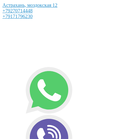
Астрахань, моздокская 12
+79270714448
+79171796230