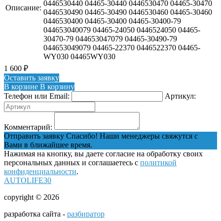
0446530440 04465-30440 0446530470 04465-30470
Описание:
0446530490 04465-30490 0446530460 04465-30460
0446530400 04465-30400 04465-30400-79
044653040079 04465-24050 0446524050 04465-
30470-79 044653047079 04465-30490-79
044653049079 04465-22370 0446522370 04465-
WY030 04465WY030
1 600
₽
Оставить заявку
В корзине
В корзину
Телефон или Email:
Артикул:
Комментарий:
Отправить заявку
Спасибо! Наши менеджеры свяжутся с
Вами в ближайшее время.
Нажимая на кнопку, вы даете согласие на обработку своих
персональных данных и соглашаетесь с
политикой
конфиденциальности
.
AUTOLIFE30
copyright © 2026
разработка сайта -
разбиратор