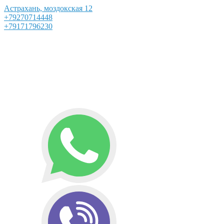
Астрахань, моздокская 12
+79270714448
+79171796230