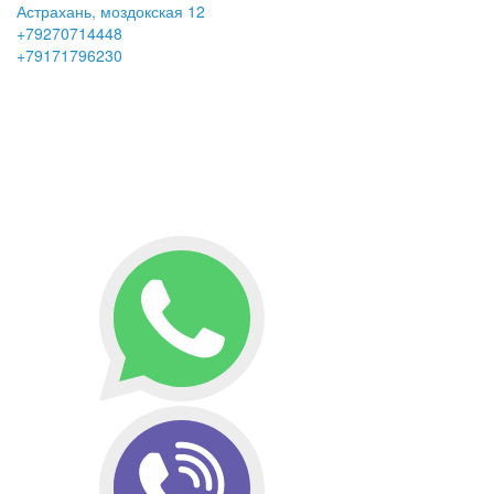
Астрахань, моздокская 12
+79270714448
+79171796230