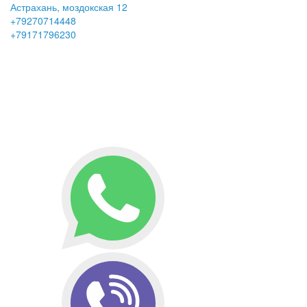
Астрахань, моздокская 12
+79270714448
+79171796230