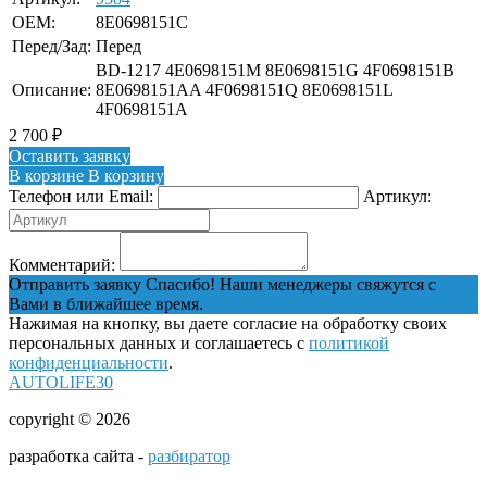
OEM:
8E0698151C
Перед/Зад:
Перед
BD-1217 4E0698151M 8E0698151G 4F0698151B
Описание:
8E0698151AA 4F0698151Q 8E0698151L
4F0698151A
2 700
₽
Оставить заявку
В корзине
В корзину
Телефон или Email:
Артикул:
Комментарий:
Отправить заявку
Спасибо! Наши менеджеры свяжутся с
Вами в ближайшее время.
Нажимая на кнопку, вы даете согласие на обработку своих
персональных данных и соглашаетесь с
политикой
конфиденциальности
.
AUTOLIFE30
copyright © 2026
разработка сайта -
разбиратор