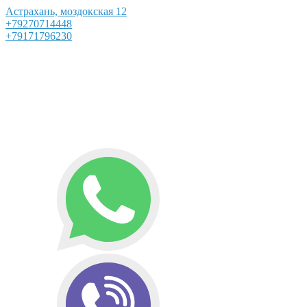
Астрахань, моздокская 12
+79270714448
+79171796230