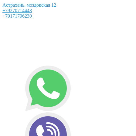
Астрахань, моздокская 12
+79270714448
+79171796230