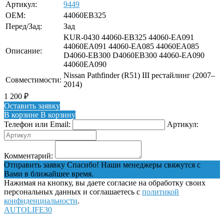
Артикул:
9449
OEM:
44060EB325
Перед/Зад:
Зад
KUR-0430 44060-EB325 44060-EA091
44060EA091 44060-EA085 44060EA085
Описание:
D4060-EB300 D4060EB300 44060-EA090
44060EA090
Nissan Pathfinder (R51) III рестайлинг (2007–
Совместимости:
2014)
1 200
₽
Оставить заявку
В корзине
В корзину
Телефон или Email:
Артикул:
Комментарий:
Отправить заявку
Спасибо! Наши менеджеры свяжутся с
Вами в ближайшее время.
Нажимая на кнопку, вы даете согласие на обработку своих
персональных данных и соглашаетесь с
политикой
конфиденциальности
.
AUTOLIFE30