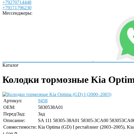
+79270714448
+79171796230
Мессенджеры:
Каталог
Колодки тормозные Kia Optima
Артикул:
9458
OEM:
5830538A01
Перед/Зад:
Зад
Описание:
SA 111 58305-38A01 58305-3CA00 583053CA0
Совместимости:
Kia Optima (GD) I рестайлинг (2003–2005), Kia 