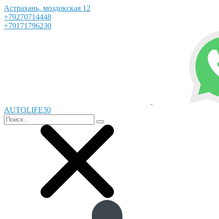
Астрахань, моздокская 12
+79270714448
+79171796230
AUTOLIFE30